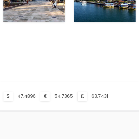
47.4896
54.7365
63.7431