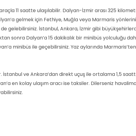
açla 11 saatte ulaşılabilir. Dalyan-İzmir arası 325 kilome
lyan’a gelmek için Fethiye, Muğla veya Marmaris yönlerini t
 de gelebilirsiniz. İstanbul, Ankara, İzmir gibi büyükşehir
ıktan sonra Dalyan’a 15 dakikalık bir minibüs yolculuğu
n’a minibüs ile geçebilirsiniz. Yaz aylarında Marmaris’ten 
İstanbul ve Ankara’dan direkt uçuş ile ortalama 1,5 saat
a en kolay ulaşım aracı ise taksiler. Dilerseniz havaliman
ilirsiniz.